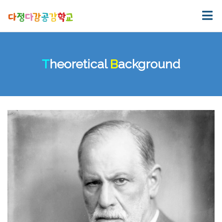
T
heoretical
B
ackground